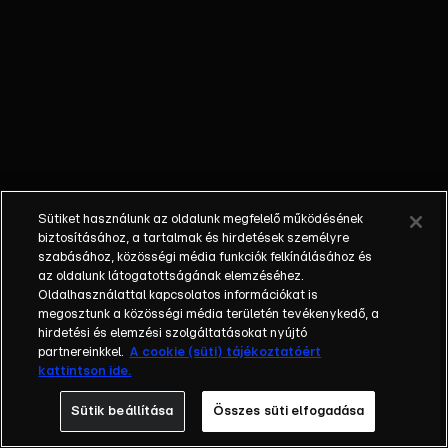
kóstolgatják! A
legújabb évadban a
két Michelin-
csillagos séf,
Sárközi Ákos és
Rácz Jenő csap
össze egymással,
és ezúttal csapatot
választva ők is
Sütiket használunk az oldalunk megfelelő működésének
küzdenek a
biztosításához, a tartalmak és hirdetések személyre
győzelemért.
szabásához, közösségi média funkciók felkínálásához és
az oldalunk látogatottságának elemzéséhez.
Hírességek közül
Oldalhasználattal kapcsolatos információkat is
válogatják ki azokat
megosztunk a közösségi média területén tevékenykedő, a
a versenyzőket,
hirdetési és elemzési szolgáltatásokat nyújtó
akikkel dolgozni
partnereinkkel.
A cookie (süti) tájékoztatóért
kattintson ide.
szeretnének.
Munkájukat
Sütik beállítása
Összes süti elfogadása
harmadik