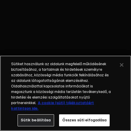
kóstolgatják! A
legújabb évadban a
két Michelin-
csillagos séf,
Sárközi Ákos és
Rácz Jenő csap
össze egymással,
és ezúttal csapatot
választva ők is
Sütiket használunk az oldalunk megfelelő működésének
küzdenek a
biztosításához, a tartalmak és hirdetések személyre
győzelemért.
szabásához, közösségi média funkciók felkínálásához és
az oldalunk látogatottságának elemzéséhez.
Hírességek közül
Oldalhasználattal kapcsolatos információkat is
válogatják ki azokat
megosztunk a közösségi média területén tevékenykedő, a
a versenyzőket,
hirdetési és elemzési szolgáltatásokat nyújtó
akikkel dolgozni
partnereinkkel.
A cookie (süti) tájékoztatóért
kattintson ide.
szeretnének.
Munkájukat
Sütik beállítása
Összes süti elfogadása
harmadik