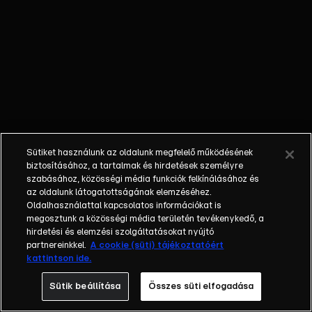
kóstolgatják! A
legújabb évadban a
két Michelin-
csillagos séf,
Sárközi Ákos és
Rácz Jenő csap
össze egymással,
és ezúttal csapatot
választva ők is
Sütiket használunk az oldalunk megfelelő működésének
küzdenek a
biztosításához, a tartalmak és hirdetések személyre
győzelemért.
szabásához, közösségi média funkciók felkínálásához és
az oldalunk látogatottságának elemzéséhez.
Hírességek közül
Oldalhasználattal kapcsolatos információkat is
válogatják ki azokat
megosztunk a közösségi média területén tevékenykedő, a
a versenyzőket,
hirdetési és elemzési szolgáltatásokat nyújtó
akikkel dolgozni
partnereinkkel.
A cookie (süti) tájékoztatóért
kattintson ide.
szeretnének.
Munkájukat
Sütik beállítása
Összes süti elfogadása
harmadik