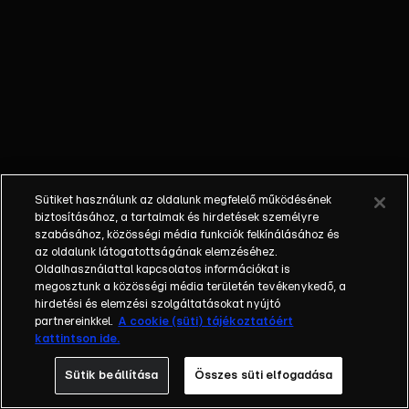
kóstolgatják! A
legújabb évadban a
két Michelin-
csillagos séf,
Sárközi Ákos és
Rácz Jenő csap
össze egymással,
és ezúttal csapatot
választva ők is
Sütiket használunk az oldalunk megfelelő működésének
küzdenek a
biztosításához, a tartalmak és hirdetések személyre
győzelemért.
szabásához, közösségi média funkciók felkínálásához és
az oldalunk látogatottságának elemzéséhez.
Hírességek közül
Oldalhasználattal kapcsolatos információkat is
válogatják ki azokat
megosztunk a közösségi média területén tevékenykedő, a
a versenyzőket,
hirdetési és elemzési szolgáltatásokat nyújtó
akikkel dolgozni
partnereinkkel.
A cookie (süti) tájékoztatóért
kattintson ide.
szeretnének.
Munkájukat
Sütik beállítása
Összes süti elfogadása
harmadik