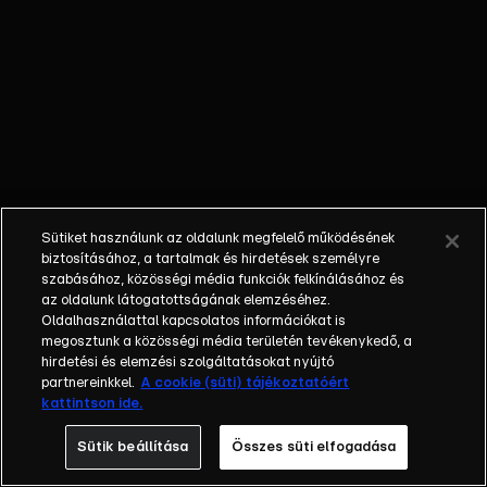
bepillantást
nyerhetnek a
nézők a casting
nem
mindennapi
időszakába,
ahol ezúttal is
garantáltak a
hatalmas
Sütiket használunk az oldalunk megfelelő működésének
kiborulások, a
biztosításához, a tartalmak és hirdetések személyre
botrányok, a
szabásához, közösségi média funkciók felkínálásához és
az oldalunk látogatottságának elemzéséhez.
megható és
Oldalhasználattal kapcsolatos információkat is
vicces
megosztunk a közösségi média területén tevékenykedő, a
pillanatok.
hirdetési és elemzési szolgáltatásokat nyújtó
Sokan még
partnereinkkel.
A cookie (süti) tájékoztatóért
kattintson ide.
mindig nehezen
tűrik a kritikát
Sütik beállítása
Összes süti elfogadása
és ennek most