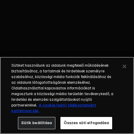
mindenki
megkapja a
magáét! Ez a
fesztivál nem
marad el!
Amatőr
szakácsok
tömegei
igyekeznek
Sütiket használunk az oldalunk megfelelő működésének
lenyűgözni
biztosításához, a tartalmak és hirdetések személyre
ételeikkel
szabásához, közösségi média funkciók felkínálásához és
az oldalunk látogatottságának elemzéséhez.
Fördős Zét és a
Oldalhasználattal kapcsolatos információkat is
Michelin-
megosztunk a közösségi média területén tevékenykedő, a
csillagos
hirdetési és elemzési szolgáltatásokat nyújtó
séfeket, Sárközi
partnereinkkel.
A cookie (süti) tájékoztatóért
kattintson ide.
Ákost és Rácz
Jenőt, hogy
Sütik beállítása
Összes süti elfogadása
bekerüljenek a