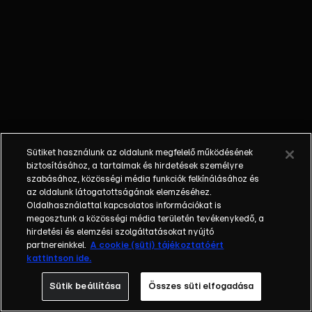
kiélezett
párbajok és
persze
megannyi
konyhai trükk
és praktika.
Ezekre és sok
más
újdonságra
Sütiket használunk az oldalunk megfelelő működésének
számíthatnak
biztosításához, a tartalmak és hirdetések személyre
majd a nézők a
szabásához, közösségi média funkciók felkínálásához és
az oldalunk látogatottságának elemzéséhez.
Konyhafőnök
Oldalhasználattal kapcsolatos információkat is
negyedik
megosztunk a közösségi média területén tevékenykedő, a
évadában. A
hirdetési és elemzési szolgáltatásokat nyújtó
legnagyobb
partnereinkkel.
A cookie (süti) tájékoztatóért
kattintson ide.
változás, hogy
a zsűri teljes
Sütik beállítása
Összes süti elfogadása
egészében