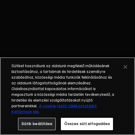
kiélezett
párbajok és
persze
megannyi
konyhai trükk
és praktika.
Ezekre és sok
más
újdonságra
Sütiket használunk az oldalunk megfelelő működésének
számíthatnak
biztosításához, a tartalmak és hirdetések személyre
majd a nézők a
szabásához, közösségi média funkciók felkínálásához és
az oldalunk látogatottságának elemzéséhez.
Konyhafőnök
Oldalhasználattal kapcsolatos információkat is
negyedik
megosztunk a közösségi média területén tevékenykedő, a
évadában. A
hirdetési és elemzési szolgáltatásokat nyújtó
legnagyobb
partnereinkkel.
A cookie (süti) tájékoztatóért
kattintson ide.
változás, hogy
a zsűri teljes
Sütik beállítása
Összes süti elfogadása
egészében