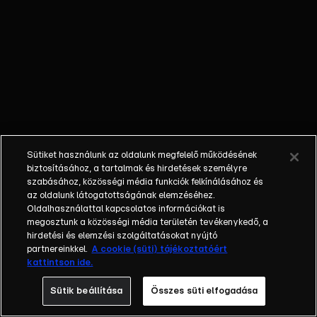
Konyhafőnök
Junior második
évadában egy
első szériában
szereplő
versenyző újra
bebizonyíthatja,
hogy igenis ott
a helye a
Sütiket használunk az oldalunk megfelelő működésének
gasztronómia
biztosításához, a tartalmak és hirdetések személyre
világában. Az
szabásához, közösségi média funkciók felkínálásához és
az oldalunk látogatottságának elemzéséhez.
ország egyik
Oldalhasználattal kapcsolatos információkat is
legnagyobb
megosztunk a közösségi média területén tevékenykedő, a
főzőshowjában
hirdetési és elemzési szolgáltatásokat nyújtó
újra 8 és 13 év
partnereinkkel.
A cookie (süti) tájékoztatóért
kattintson ide.
közötti
gyerekek
Sütik beállítása
Összes süti elfogadása
kapnak