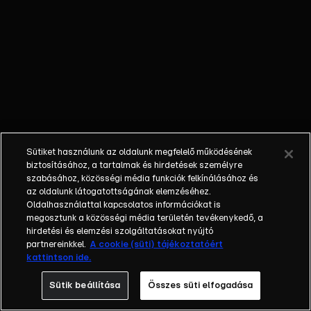
érkezik
hozzájuk a
palotába.
Szeretné
gondját
viselni
egészen
addig, amíg
rá nem jön,
Sütiket használunk az oldalunk megfelelő működésének
milyen
biztosításához, a tartalmak és hirdetések személyre
makacs
szabásához, közösségi média funkciók felkínálásához és
az oldalunk látogatottságának elemzéséhez.
állattal van
Oldalhasználattal kapcsolatos információkat is
dolga.
megosztunk a közösségi média területén tevékenykedő, a
hirdetési és elemzési szolgáltatásokat nyújtó
partnereinkkel.
A cookie (süti) tájékoztatóért
kattintson ide.
Sütik beállítása
Összes süti elfogadása