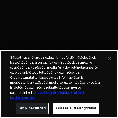
Brúnó el
nem veszíti
a lábát.
Annak
ellenére,
hogy a
plüssjátékot
gyorsan
megjavítják,
Sütiket használunk az oldalunk megfelelő működésének
a hercegnő
biztosításához, a tartalmak és hirdetések személyre
úgy dönt,
szabásához, közösségi média funkciók felkínálásához és
az oldalunk látogatottságának elemzéséhez.
soha többé
Oldalhasználattal kapcsolatos információkat is
nem játszik
megosztunk a közösségi média területén tevékenykedő, a
vele,
hirdetési és elemzési szolgáltatásokat nyújtó
nehogy
partnereinkkel.
A cookie (süti) tájékoztatóért
kattintson ide.
újabb
baleset érje.
Sütik beállítása
Összes süti elfogadása
A