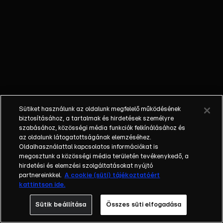
konfliktusokban. Míg
a történet
legkevésbé sem
fest idealizált képet
a sztárról,
visszarepít az
időben és szól arról
is, hogy a
rendszerváltás
Sütiket használunk az oldalunk megfelelő működésének
milyen hatással volt
biztosításához, a tartalmak és hirdetések személyre
a magyar
szabásához, közösségi média funkciók felkínálásához és
az oldalunk látogatottságának elemzéséhez.
zenésztársadalomra.
Oldalhasználattal kapcsolatos információkat is
Zámbó Jimmy
megosztunk a közösségi média területén tevékenykedő, a
különböző
hirdetési és elemzési szolgáltatásokat nyújtó
életszakaszait két
partnereinkkel.
A cookie (süti) tájékoztatóért
kattintson ide.
kiváló színész
alakítja: Nagy Ervin
Sütik beállítása
Összes süti elfogadása
a már befutott,