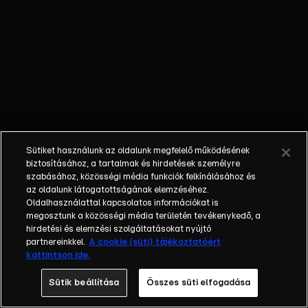
által alakított
férfi nem
hagyja szó
nélkül a dolgot.
A hentes egy
noir krimi,
amely
elnyerte a
2018-as
Sütiket használunk az oldalunk megfelelő működésének
Hypewriter
biztosításához, a tartalmak és hirdetések személyre
nemzetközi
szabásához, közösségi média funkciók felkínálásához és
sorozatötlet-
az oldalunk látogatottságának elemzéséhez.
Oldalhasználattal kapcsolatos információkat is
pályázat
megosztunk a közösségi média területén tevékenykedő, a
fődíját, a
hirdetési és elemzési szolgáltatásokat nyújtó
főszereplői
partnereinkkel.
A cookie (süti) tájékoztatóért
között pedig
kattintson ide.
olyan nagy
Sütik beállítása
Összes süti elfogadása
nevek tűnnek
fel, mint Alföldi