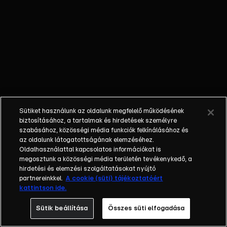
mindenki
úgy
gondolja,
hogy Bela
egy
manipulatív
medve, aki
mindenkit
kihasznál.
Sütiket használunk az oldalunk megfelelő működésének
Balu is rájön
biztosításához, a tartalmak és hirdetések személyre
erre, és
szabásához, közösségi média funkciók felkínálásához és
az oldalunk látogatottságának elemzéséhez.
otthagyja,
Oldalhasználattal kapcsolatos információkat is
de Bela
megosztunk a közösségi média területén tevékenykedő, a
szeretné
hirdetési és elemzési szolgáltatásokat nyújtó
megköszönni
partnereinkkel.
A cookie (süti) tájékoztatóért
kattintson ide.
neki a
segítséget.
Sütik beállítása
Összes süti elfogadása
Sir Kán kap