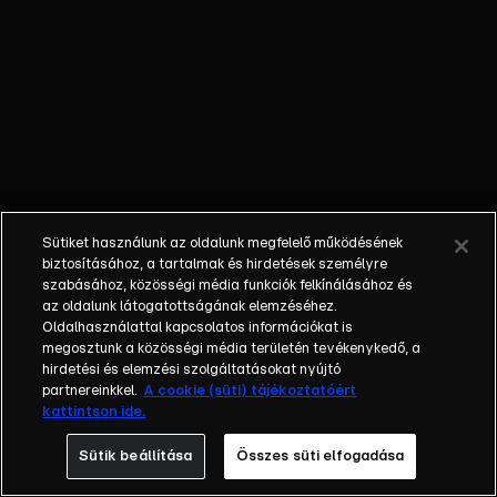
A király
azonban nem
veszi jó
néven a
tréfát, és
bosszút
esküszik.
Végül a
majmok
Sütiket használunk az oldalunk megfelelő működésének
foglyul ejtik
biztosításához, a tartalmak és hirdetések személyre
Mauglit, és
szabásához, közösségi média funkciók felkínálásához és
az oldalunk látogatottságának elemzéséhez.
egy templom
Oldalhasználattal kapcsolatos információkat is
romjaiban
megosztunk a közösségi média területén tevékenykedő, a
zárják
hirdetési és elemzési szolgáltatásokat nyújtó
ketrecbe. A
partnereinkkel.
A cookie (süti) tájékoztatóért
kattintson ide.
szökési
kísérletek
Sütik beállítása
Összes süti elfogadása
sorra