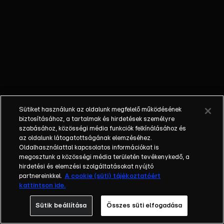
véletlenül
elvezeti a
vízesés
mögött
rejtőzködő
Mauglihoz a
vérszomjas
tigrist, Sir
Kánt.
Sütiket használunk az oldalunk megfelelő működésének
biztosításához, a tartalmak és hirdetések személyre
szabásához, közösségi média funkciók felkínálásához és
az oldalunk látogatottságának elemzéséhez.
Oldalhasználattal kapcsolatos információkat is
megosztunk a közösségi média területén tevékenykedő, a
hirdetési és elemzési szolgáltatásokat nyújtó
partnereinkkel.
A cookie (süti) tájékoztatóért
kattintson ide.
Sütik beállítása
Összes süti elfogadása